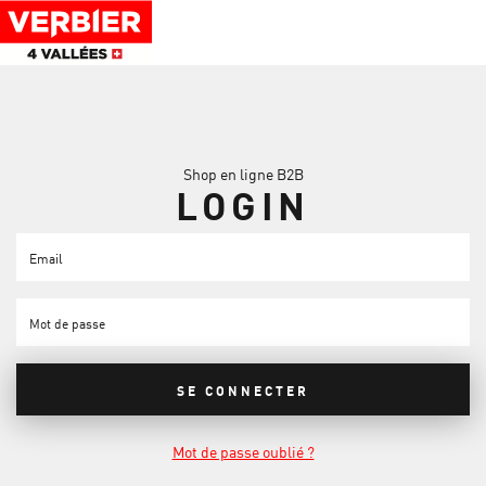
b2b.table-of-content
Login [4]
Passer au contenu principal
Passer à la table des contenus
Passer à la navigation principale
Shop en ligne B2B
LOGIN
Email
Mot de passe
SE CONNECTER
Mot de passe oublié ?